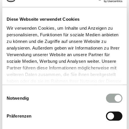
Über die folgenden Schaltflächen gelangen Sie zu
Diese Webseite verwendet Cookies
den Diensten
Kontoaktivierung
und
Passwort
Wir verwenden Cookies, um Inhalte und Anzeigen zu
vergessen
:
personalisieren, Funktionen für soziale Medien anbieten
zu können und die Zugriffe auf unsere Website zu
HOCHSCHULKONTO AKTIVIEREN
analysieren. Außerdem geben wir Informationen zu Ihrer
Verwendung unserer Website an unsere Partner für
soziale Medien, Werbung und Analysen weiter. Unsere
PASSWORT VERGESSEN
Partner führen diese Informationen möglicherweise mit
weiteren Daten zusammen, die Sie ihnen bereitgestellt
Bei Fragen wenden Sie sich bitte an den
Service
haben oder die sie im Rahmen Ihrer Nutzung der Dienste
Desk
.
gesammelt haben.
Einwilligungsauswahl
Alles zum Thema Cookies und personenbezogene
Notwendig
Datenverarbeitung entnehmen Sie unserer
Datenschutzerklärung
.
Präferenzen