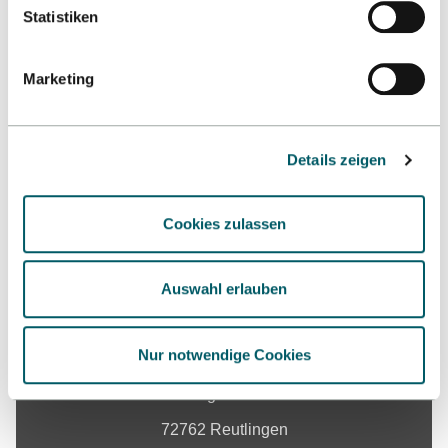
Statistiken
Nach oben
Marketing
Details zeigen
Cookies zulassen
Kontakt
Auswahl erlauben
Hochschule Reutlingen
Nur notwendige Cookies
Fakultät NXT Nachhaltigkeit und Technologie
Alteburgstraße 150
72762 Reutlingen