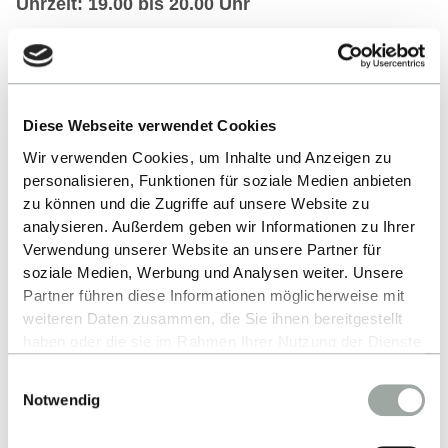
Uhrzeit: 19.00 bis 20.00 Uhr
HIER GEHT ES ZUR SESSION (KEINE
Diese Webseite verwendet Cookies
VORANMELDUNG NÖTIG)
Wir verwenden Cookies, um Inhalte und Anzeigen zu
personalisieren, Funktionen für soziale Medien anbieten
zu können und die Zugriffe auf unsere Website zu
analysieren. Außerdem geben wir Informationen zu Ihrer
Weitere Informationen:
Verwendung unserer Website an unsere Partner für
soziale Medien, Werbung und Analysen weiter. Unsere
Partner führen diese Informationen möglicherweise mit
Zum MSc Operations
weiteren Daten zusammen, die Sie ihnen bereitgestellt
Management:
Studiengangswebsite
haben oder die sie im Rahmen Ihrer Nutzung der Dienste
gesammelt haben.
Einwilligungsauswahl
Alles zum Thema Cookies und personenbezogene
Notwendig
Datenverarbeitung entnehmen Sie unserer
ALLE EVENTS
Datenschutzerklärung
.