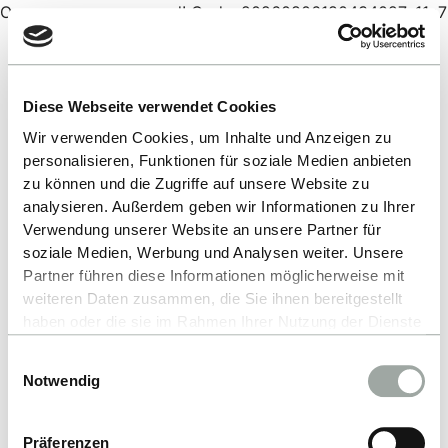
Oops, an error occurred! Code: 20260806180434027c11e7
Diese Webseite verwendet Cookies
Wir verwenden Cookies, um Inhalte und Anzeigen zu
personalisieren, Funktionen für soziale Medien anbieten
zu können und die Zugriffe auf unsere Website zu
analysieren. Außerdem geben wir Informationen zu Ihrer
Verwendung unserer Website an unsere Partner für
soziale Medien, Werbung und Analysen weiter. Unsere
Partner führen diese Informationen möglicherweise mit
weiteren Daten zusammen, die Sie ihnen bereitgestellt
haben oder die sie im Rahmen Ihrer Nutzung der Dienste
gesammelt haben.
Einwilligungsauswahl
Alles zum Thema Cookies und personenbezogene
Notwendig
Datenverarbeitung entnehmen Sie unserer
Datenschutzerklärung
.
Präferenzen