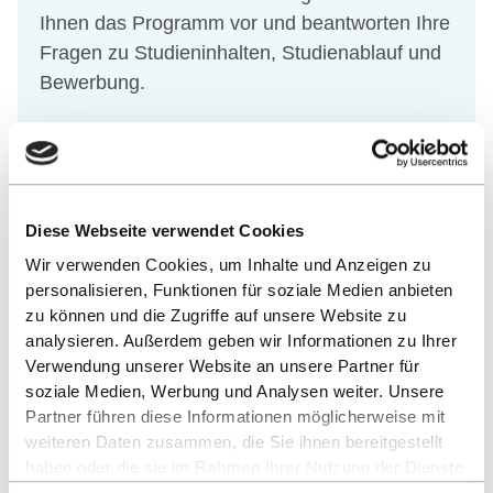
Ihnen das Programm vor und beantworten Ihre
Fragen zu Studieninhalten, Studienablauf und
Bewerbung.
VIRTUELLE INFO SESSIONS
Diese Webseite verwendet Cookies
Wir verwenden Cookies, um Inhalte und Anzeigen zu
personalisieren, Funktionen für soziale Medien anbieten
zu können und die Zugriffe auf unsere Website zu
analysieren. Außerdem geben wir Informationen zu Ihrer
Verwendung unserer Website an unsere Partner für
Studienangebot
soziale Medien, Werbung und Analysen weiter. Unsere
Partner führen diese Informationen möglicherweise mit
weiteren Daten zusammen, die Sie ihnen bereitgestellt
Unsere Bachelor- und Masterstudiengänge bereiten
haben oder die sie im Rahmen Ihrer Nutzung der Dienste
Sie optimal auf das Berufsleben vor oder geben
gesammelt haben.